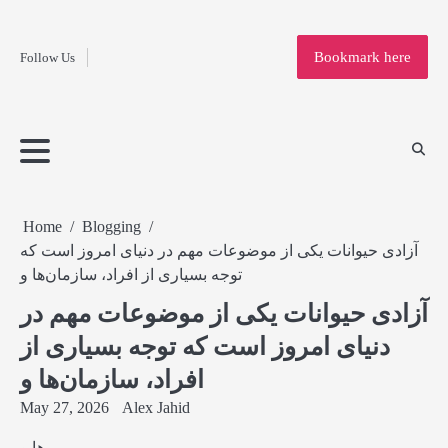
Fashion
Skip
to
Education
Bookmark here
Follow Us
content
Home
Info
Submit
Blogging
Business
Technology
Entertainment
Health-
Lifestyle
Others
Shopping
Analysis
Article
and-
News
System
Fitness
Finance
Travel
Media
Home
Blogging
آزادی حیوانات یکی از موضوعات مهم در دنیای امروز است که
توجه بسیاری از افراد، سازمان‌ها و
آزادی حیوانات یکی از موضوعات مهم در
دنیای امروز است که توجه بسیاری از
افراد، سازمان‌ها و
May 27, 2026
Alex Jahid
ها و