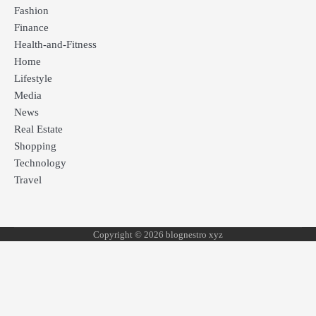
Fashion
Finance
Health-and-Fitness
Home
Lifestyle
Media
News
Real Estate
Shopping
Technology
Travel
Copyright © 2026 blognestro xyz