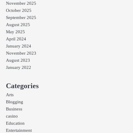
November 2025
October 2025
September 2025
August 2025
May 2025
April 2024
January 2024
November 2023
August 2023
January 2022
Categories
Arts
Blogging
Business
casino
Education
Entertainment