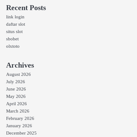
Recent Posts
link login
daftar slot
situs slot
sbobet
olxtoto
Archives
August 2026
July 2026
June 2026
May 2026
April 2026
March 2026
February 2026
January 2026
December 2025