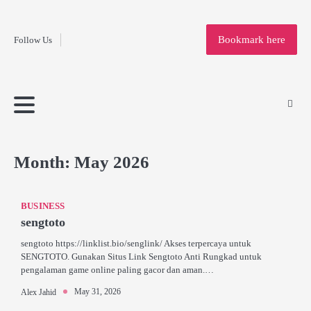
Fashion
Skip
to
Education
Bookmark here
Follow Us
content
Home
Info
Submit
Blogging
Business
Technology
Entertainment
Health-
Lifestyle
Others
Shopping
Analysis
Article
and-
News
System
Fitness
Finance
Travel
Media
Month:
May 2026
BUSINESS
sengtoto
sengtoto https://linklist.bio/senglink/ Akses terpercaya untuk
SENGTOTO. Gunakan Situs Link Sengtoto Anti Rungkad untuk
pengalaman game online paling gacor dan aman.…
May 31, 2026
Alex Jahid