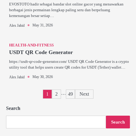
EVOSTOTO hadir sebagai bandar slot online gacor yang menawarkan
berbagai jenis permainan lengkap paling seru dan berpeluang
kemenangan besar setiap…
May 31, 2026
Alex Jahid
HEALTH-AND-FITNESS
USDT QR Code Generator
https://usdt-qr-code-generator.com/ USDT QR Code Generator is a crypto
utility tool that helps users create QR codes for USDT (Tether) wallet…
May 30, 2026
Alex Jahid
Posts
…
1
2
49
Next
pagination
Search
Search