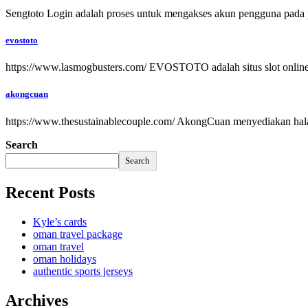
Sengtoto Login adalah proses untuk mengakses akun pengguna pada 
evostoto
https://www.lasmogbusters.com/ EVOSTOTO adalah situs slot online
akongcuan
https://www.thesustainablecouple.com/ AkongCuan menyediakan halama
Search
Search
Recent Posts
Kyle’s cards
oman travel package
oman travel
oman holidays
authentic sports jerseys
Archives