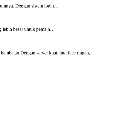
elumnya. Dengan sistem login…
g lebih besar untuk pemain…
hambatan Dengan server kuat, interface ringan,