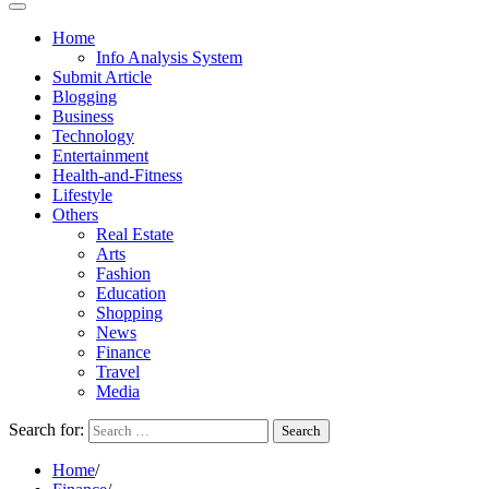
Home
Info Analysis System
Submit Article
Blogging
Business
Technology
Entertainment
Health-and-Fitness
Lifestyle
Others
Real Estate
Arts
Fashion
Education
Shopping
News
Finance
Travel
Media
Search for:
Home