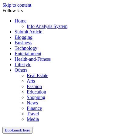
Skip to content
Follow Us
Home
Info Analysis System
Submit Article
Blogging
Business
Technology
Entertainment
Health-and-Fitness
Lifestyle
Others
Real Estate
Arts
Fashion
Education
Shopping
News
Finance
Travel
Media
Bookmark here