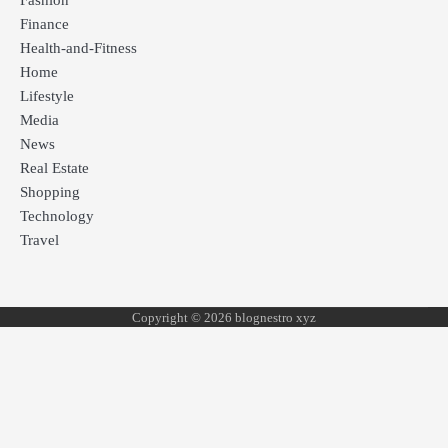
Fashion
Finance
Health-and-Fitness
Home
Lifestyle
Media
News
Real Estate
Shopping
Technology
Travel
Copyright © 2026 blognestro xyz