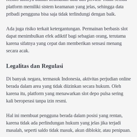
platform memiliki sistem keamanan yang jelas, sehingga data
pribadi pengguna bisa saja tidak terlindungi dengan baik.
Ada juga risiko terkait ketergantungan. Permainan berbasis slot
dapat menimbulkan efek adiktif bagi sebagian orang, terutama
karena sifatnya yang cepat dan memberikan sensasi menang
secara acak.
Legalitas dan Regulasi
Di banyak negara, termasuk Indonesia, aktivitas perjudian online
berada dalam area yang tidak diizinkan secara hukum. Oleh
karena itu, platform yang menawarkan slot depo pulsa sering
kali beroperasi tanpa izin resmi.
Hal ini membuat pengguna berada dalam posisi yang rentan,
karena tidak ada perlindungan hukum yang jelas jika terjadi
masalah, seperti saldo tidak masuk, akun diblokir, atau penipuan.