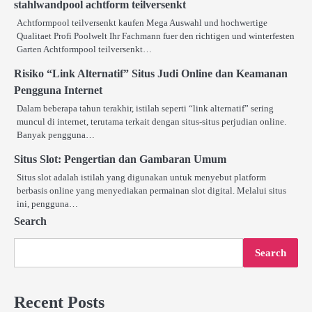
stahlwandpool achtform teilversenkt
Achtformpool teilversenkt kaufen Mega Auswahl und hochwertige
Qualitaet Profi Poolwelt Ihr Fachmann fuer den richtigen und winterfesten
Garten Achtformpool teilversenkt…
Risiko “Link Alternatif” Situs Judi Online dan Keamanan
Pengguna Internet
Dalam beberapa tahun terakhir, istilah seperti “link alternatif” sering
muncul di internet, terutama terkait dengan situs-situs perjudian online.
Banyak pengguna…
Situs Slot: Pengertian dan Gambaran Umum
Situs slot adalah istilah yang digunakan untuk menyebut platform
berbasis online yang menyediakan permainan slot digital. Melalui situs
ini, pengguna…
Search
Search
Recent Posts