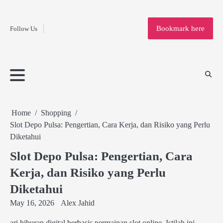
Fashion
Skip
to
Education
Bookmark here
Follow Us
content
Home
Info
Submit
Blogging
Business
Technology
Entertainment
Health-
Lifestyle
Others
Shopping
Analysis
Article
and-
News
System
Fitness
Finance
Travel
Media
Home
Shopping
Slot Depo Pulsa: Pengertian, Cara Kerja, dan Risiko yang Perlu
Diketahui
Slot Depo Pulsa: Pengertian, Cara
Kerja, dan Risiko yang Perlu
Diketahui
May 16, 2026
Alex Jahid
ari hiburan digital berbasis permainan slot online. Istilah ini