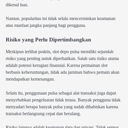
dikenal luas.
Namun, popularitas ini tidak selalu mencerminkan keamanan
atau manfaat jangka panjang bagi pengguna.
Risiko yang Perlu Dipertimbangkan
Meskipun terlihat praktis, slot depo pulsa memiliki sejumlah
risiko yang penting untuk diperhatikan. Salah satu risiko utama
adalah potensi kerugian finansial. Karena permainan slot
berbasis keberuntungan, tidak ada jaminan bahwa pemain akan
mendapatkan kemenangan.
Selain itu, penggunaan pulsa sebagai alat transaksi juga dapat
menyebabkan pengeluaran tidak terasa. Banyak pengguna tidak
menyadari berapa banyak pulsa yang sudah dihabiskan karena
transaksi berlangsung cepat dan berulang.
Risiko lainnya adalah keamanan data dan privasi. Tidak semua