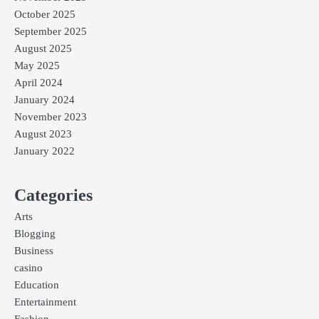
October 2025
September 2025
August 2025
May 2025
April 2024
January 2024
November 2023
August 2023
January 2022
Categories
Arts
Blogging
Business
casino
Education
Entertainment