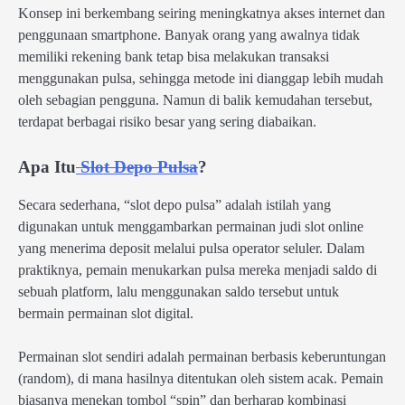
Konsep ini berkembang seiring meningkatnya akses internet dan
penggunaan smartphone. Banyak orang yang awalnya tidak
memiliki rekening bank tetap bisa melakukan transaksi
menggunakan pulsa, sehingga metode ini dianggap lebih mudah
oleh sebagian pengguna. Namun di balik kemudahan tersebut,
terdapat berbagai risiko besar yang sering diabaikan.
Apa Itu
Slot Depo Pulsa
?
Secara sederhana, “slot depo pulsa” adalah istilah yang
digunakan untuk menggambarkan permainan judi slot online
yang menerima deposit melalui pulsa operator seluler. Dalam
praktiknya, pemain menukarkan pulsa mereka menjadi saldo di
sebuah platform, lalu menggunakan saldo tersebut untuk
bermain permainan slot digital.
Permainan slot sendiri adalah permainan berbasis keberuntungan
(random), di mana hasilnya ditentukan oleh sistem acak. Pemain
biasanya menekan tombol “spin” dan berharap kombinasi