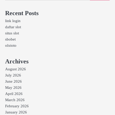
Recent Posts
link login
daftar slot
situs slot
sbobet
olxtoto
Archives
August 2026
July 2026
June 2026
May 2026
April 2026
March 2026
February 2026
January 2026