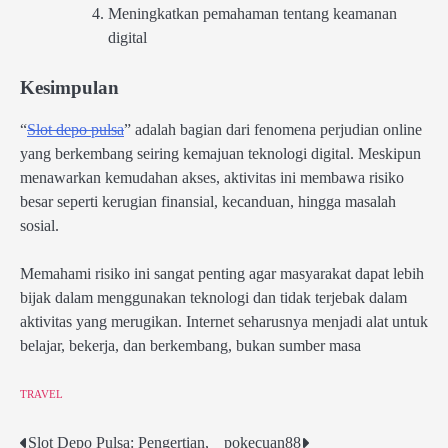
Meningkatkan pemahaman tentang keamanan
digital
Kesimpulan
“
Slot depo pulsa
” adalah bagian dari fenomena perjudian online
yang berkembang seiring kemajuan teknologi digital. Meskipun
menawarkan kemudahan akses, aktivitas ini membawa risiko
besar seperti kerugian finansial, kecanduan, hingga masalah
sosial.
Memahami risiko ini sangat penting agar masyarakat dapat lebih
bijak dalam menggunakan teknologi dan tidak terjebak dalam
aktivitas yang merugikan. Internet seharusnya menjadi alat untuk
belajar, bekerja, dan berkembang, bukan sumber masa
TRAVEL
Slot Depo Pulsa: Pengertian,
pokecuan88