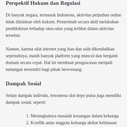
Perspektif Hukum dan Regulasi
Di banyak negara, termasuk Indonesia, aktivitas perjudian online
tidak diizinkan oleh hukum. Pemerintah secara aktif melakukan
pemblokiran terhadap situs-situs yang terlibat dalam aktivitas
tersebut.
Namun, karena sifat internet yang luas dan sulit dikendalikan
sepenuhnya, masih banyak platform yang muncul dan berganti
domain secara cepat. Hal ini membuat pengawasan menjadi
tantangan tersendiri bagi pihak berwenang.
Dampak Sosial
Selain dampak individu, fenomena slot depo pulsa juga memiliki
dampak sosial, seperti:
Meningkatnya masalah keuangan dalam keluarga
Konflik antar anggota keluarga akibat kebiasaan