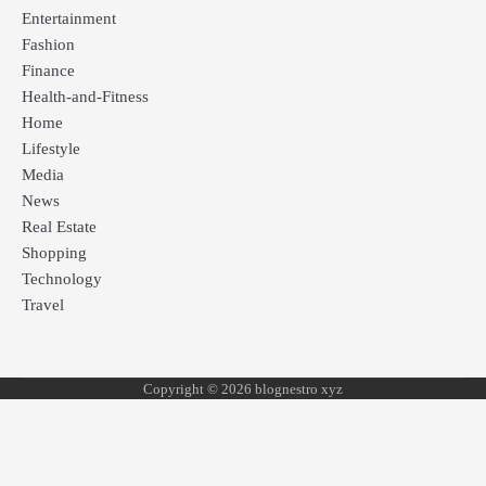
Entertainment
Fashion
Finance
Health-and-Fitness
Home
Lifestyle
Media
News
Real Estate
Shopping
Technology
Travel
Copyright © 2026 blognestro xyz