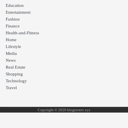
Education
Entertainment
Fashion
Finance
Health-and-Fitness
Home
Lifestyle
Media
News
Real Estate
Shopping
Technology
Travel
Copyright © 2026 blognestro xyz