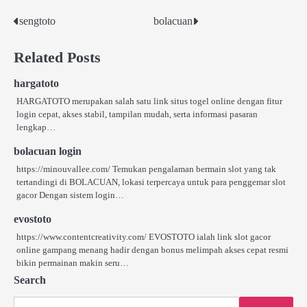
sengtoto
bolacuan
Post
navigation
Related Posts
hargatoto
HARGATOTO merupakan salah satu link situs togel online dengan fitur
login cepat, akses stabil, tampilan mudah, serta informasi pasaran
lengkap…
bolacuan login
https://minouvallee.com/ Temukan pengalaman bermain slot yang tak
tertandingi di BOLACUAN, lokasi terpercaya untuk para penggemar slot
gacor Dengan sistem login…
evostoto
https://www.contentcreativity.com/ EVOSTOTO ialah link slot gacor
online gampang menang hadir dengan bonus melimpah akses cepat resmi
bikin permainan makin seru…
Search