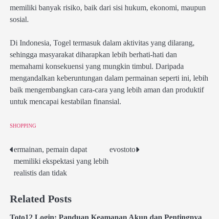
memiliki banyak risiko, baik dari sisi hukum, ekonomi, maupun
sosial.
Di Indonesia, Togel termasuk dalam aktivitas yang dilarang,
sehingga masyarakat diharapkan lebih berhati-hati dan
memahami konsekuensi yang mungkin timbul. Daripada
mengandalkan keberuntungan dalam permainan seperti ini, lebih
baik mengembangkan cara-cara yang lebih aman dan produktif
untuk mencapai kestabilan finansial.
SHOPPING
ermainan, pemain dapat
evostoto
Post
memiliki ekspektasi yang lebih
navigation
realistis dan tidak
Related Posts
Toto12 Login: Panduan Keamanan Akun dan Pentingnya