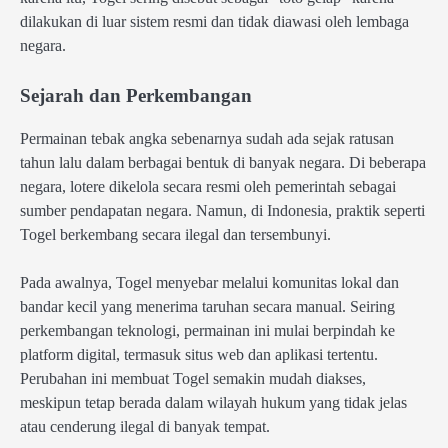
dilakukan di luar sistem resmi dan tidak diawasi oleh lembaga
negara.
Sejarah dan Perkembangan
Permainan tebak angka sebenarnya sudah ada sejak ratusan
tahun lalu dalam berbagai bentuk di banyak negara. Di beberapa
negara, lotere dikelola secara resmi oleh pemerintah sebagai
sumber pendapatan negara. Namun, di Indonesia, praktik seperti
Togel berkembang secara ilegal dan tersembunyi.
Pada awalnya, Togel menyebar melalui komunitas lokal dan
bandar kecil yang menerima taruhan secara manual. Seiring
perkembangan teknologi, permainan ini mulai berpindah ke
platform digital, termasuk situs web dan aplikasi tertentu.
Perubahan ini membuat Togel semakin mudah diakses,
meskipun tetap berada dalam wilayah hukum yang tidak jelas
atau cenderung ilegal di banyak tempat.