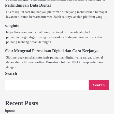
Perlindungan Data Digital
Di era digital saat ini, banyak platform online yang menawarkan berbagai
layanan hiburan berbasis internet. Salah satunya adalah platform yang…
sengtoto
https://www.amha-or.com/ Sengtoto togel online adalah platform
permainan togel digital yang menawarkan berbagai pasaran resmi dan
peluang menang besar Di tengah…
Slot: Mengenal Permainan Digital dan Cara Kerjanya
Slot merupakan salah satu jenis permainan digital yang sangat dikenal
dalam dunia hiburan online. Permainan ini memiliki konsep sederhana
dengan…
Search
Search
Recent Posts
hptoto