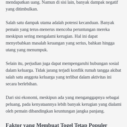
mendapatkan uang. Namun di sisi lain, banyak dampak negatif
yang ditimbulkan.
Salah satu dampak utama adalah potensi kecanduan. Banyak
pemain yang terus-menerus mencoba peruntungan mereka
meskipun sering mengalami kerugian. Hal ini dapat
menyebabkan masalah keuangan yang serius, bahkan hingga
utang yang menumpuk.
Selain itu, perjudian juga dapat mempengaruhi hubungan sosial
dalam keluarga. Tidak jarang terjadi konflik rumah tangga akibat
salah satu anggota keluarga yang terlibat dalam aktivitas ini
secara berlebihan.
Dari sisi ekonomi, meskipun ada yang menganggapnya sebagai
peluang, pada kenyataannya lebih banyak kerugian yang dialami
oleh pemain dibandingkan keuntungan jangka panjang.
Faktor yang Membuat Togel Tetap Populer