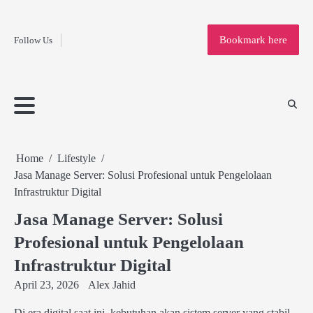
Fashion
Skip
to
Education
Bookmark here
Follow Us
content
Home
Info
Submit
Blogging
Business
Technology
Entertainment
Health-
Lifestyle
Others
Shopping
Analysis
Article
and-
News
System
Fitness
Finance
Travel
Media
Home
Lifestyle
Jasa Manage Server: Solusi Profesional untuk Pengelolaan
Infrastruktur Digital
Jasa Manage Server: Solusi
Profesional untuk Pengelolaan
Infrastruktur Digital
April 23, 2026
Alex Jahid
Di era digital saat ini, kebutuhan akan sistem server yang stabil,