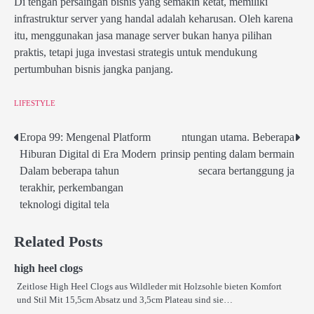
Di tengah persaingan bisnis yang semakin ketat, memiliki
infrastruktur server yang handal adalah keharusan. Oleh karena
itu, menggunakan jasa manage server bukan hanya pilihan
praktis, tetapi juga investasi strategis untuk mendukung
pertumbuhan bisnis jangka panjang.
LIFESTYLE
Eropa 99: Mengenal Platform
ntungan utama. Beberapa
Post
Hiburan Digital di Era Modern
prinsip penting dalam bermain
navigation
Dalam beberapa tahun
secara bertanggung ja
terakhir, perkembangan
teknologi digital tela
Related Posts
high heel clogs
Zeitlose High Heel Clogs aus Wildleder mit Holzsohle bieten Komfort
und Stil Mit 15,5cm Absatz und 3,5cm Plateau sind sie…